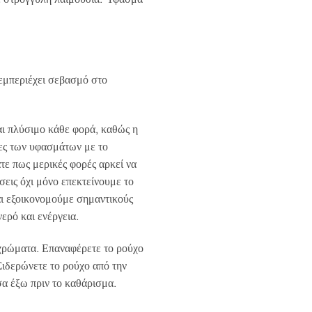
0.
εμπεριέχει σεβασμό στο
αι πλύσιμο κάθε φορά, καθώς η
νες των υφασμάτων με το
τε πως μερικές φορές αρκεί να
σεις όχι μόνο επεκτείνουμε το
ι εξοικονομούμε σημαντικούς
ερό και ενέργεια.
χρώματα. Επαναφέρετε το ρούχο
Σιδερώνετε το ρούχο από την
α έξω πριν το καθάρισμα.