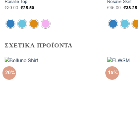
Rosalie Top
Rosalie Skirt
Original
€
25.50
Η
Origina
€
38.25
€
30.00
€
45.00
price
τρέχουσα
price
was:
τιμή
was:
€30.00.
είναι:
€45.00.
€25.50.
ΣΧΕΤΙΚΑ ΠΡΟΪΟΝΤΑ
-20%
-15%