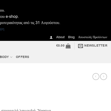
ου.
του e-shop.
προτεραιότητας από τις 31 Αυγούστου.
ψη
About
Blog
Αποστολή Προϊόντων
€
0.00
NEWSLETTER
 BODY
OFFERS
ουσα
ε στρογγυλή λαιμουδιά. Ύφασμα