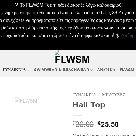
🌴 Το FLWSM Team πάει διακοπές λόγω καλοκαιριού!
ς ενημερώνουμε ότι θα παραμείνουμε κλειστά από 6 έως 28 Αυγούστ
α συνεχίσετε να πραγματοποιείτε τις παραγγελίες σας κανονικά μέσω 
θούν κατά τη διάρκεια αυτής της περιόδου θα αποσταλούν με σειρά 
ς ευχαριστούμε και σας ευχόμαστε ένα όμορφο καλοκαίρι! ☀️
Απόρρι
ΓΥΝΑΙΚΕΙΑ
SWIMWEAR & BEACHWEAR
ΑΝΔΡΙΚΑ
FLWSM
ΓΥΝΑΙΚΕΙΑ
/
ΜΠΛΟΥΖΕΣ
Hali Top
Original
Η
30.00
€
25.50
€
price
τρέχ
Μπλούζα κοντομάνικη κοντή, μ