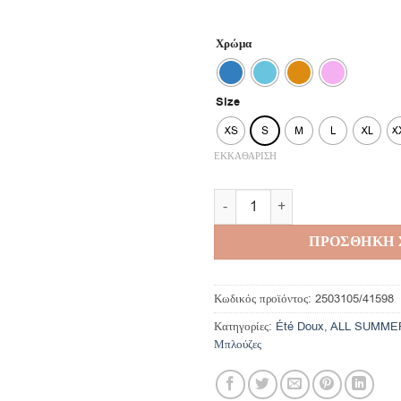
Χρώμα
Size
XS
S
M
L
XL
X
ΕΚΚΑΘΑΡΙΣΗ
Hali Top ποσότητα
ΠΡΟΣΘΗΚΗ 
Κωδικός προϊόντος:
2503105/41598
Κατηγορίες:
Été Doux
,
ALL SUMME
Μπλούζες