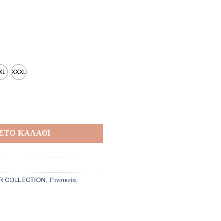
XL
XXXL
ΣΤΟ ΚΑΛΑΘΙ
R COLLECTION
,
Γυναικεία
,