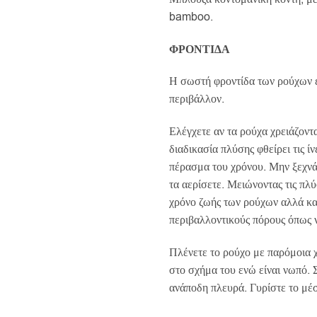
was:
τιμή
bamboo.
€30.00.
είναι:
€25.5
ΦΡΟΝΤΙΔΑ
Η σωστή φροντίδα των ρούχων 
περιβάλλον.
Ελέγχετε αν τα ρούχα χρειάζοντ
διαδικασία πλύσης φθείρει τις ί
πέρασμα του χρόνου. Μην ξεχνά
τα αερίσετε. Μειώνοντας τις πλύ
χρόνο ζωής των ρούχων αλλά κα
περιβαλλοντικούς πόρους όπως ν
Πλένετε το ρούχο με παρόμοια 
στο σχήμα του ενώ είναι νωπό. 
ανάποδη πλευρά. Γυρίστε το μέσ