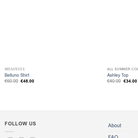
ΜΠΛΟΥΖΕΣ
ALL SUMMER CO
Belluno Shirt
Ashley Top
Original
€
48.00
Η
Origina
€
34.00
€
60.00
€
40.00
price
τρέχουσα
price
was:
τιμή
was:
€60.00.
είναι:
€40.00.
€48.00.
FOLLOW US
About
FAQ