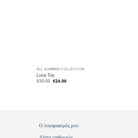
ALL SUMMER COLLECTION
Luca Top
Original
€
24.00
Η
€
30.00
price
τρέχουσα
was:
τιμή
€30.00.
είναι:
€24.00.
Ο λογαριασμός μου
Λίστα επιθυμιών