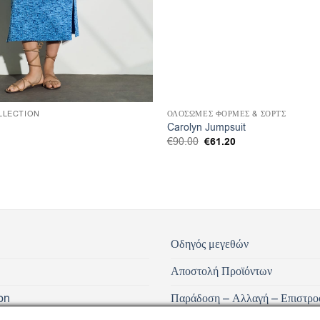
LLECTION
ΟΛΟΣΩΜΕΣ ΦΟΡΜΕΣ & ΣΟΡΤΣ
Carolyn Jumpsuit
Original
€
61.20
Η
€
90.00
price
τρέχουσα
was:
τιμή
€90.00.
είναι:
€61.20.
Οδηγός μεγεθών
Αποστολή Προϊόντων
on
Παράδοση – Αλλαγή – Επιστρο