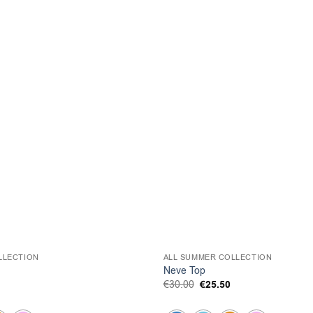
LLECTION
ALL SUMMER COLLECTION
Neve Top
l
Η
Original
€
25.50
Η
€
30.00
τρέχουσα
price
τρέχουσα
τιμή
was:
τιμή