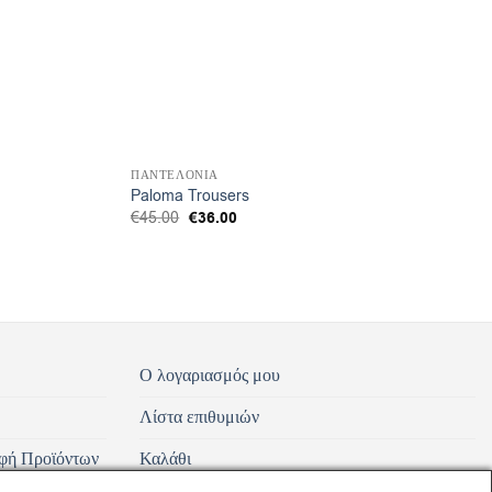
ΠΑΝΤΕΛΟΝΙΑ
Paloma Trousers
Original
€
36.00
Η
€
45.00
price
τρέχουσα
was:
τιμή
€45.00.
είναι:
€36.00.
Ο λογαριασμός μου
Λίστα επιθυμιών
φή Προϊόντων
Καλάθι