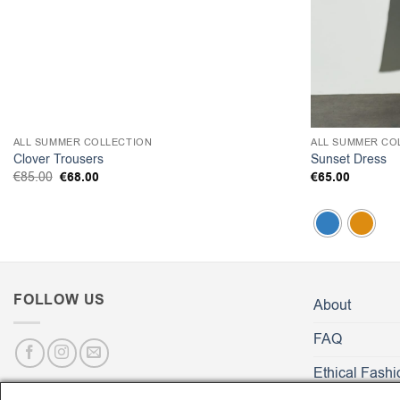
ALL SUMMER COLLECTION
ALL SUMMER CO
Clover Trousers
Sunset Dress
Original
€
68.00
Η
€
65.00
€
85.00
price
τρέχουσα
was:
τιμή
€85.00.
είναι:
€68.00.
FOLLOW US
About
FAQ
Ethical Fashi