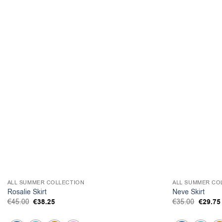
ALL SUMMER COLLECTION
ALL SUMMER CO
Rosalie Skirt
Neve Skirt
Original
€
38.25
Η
Origina
€
29.75
€
45.00
€
35.00
price
τρέχουσα
price
was:
τιμή
was: