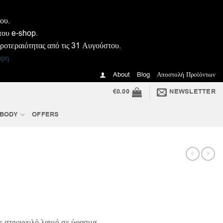
ου.
του e-shop.
προτεραιότητας από τις 31 Αυγούστου.
ιψη
About
Blog
Αποστολή Προϊόντων
€
0.00
NEWSLETTER
 BODY
OFFERS
ουσα
ε στρογγυλό λαιμό σε ύφασμα