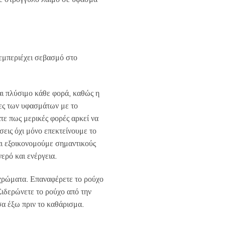
0.
εμπεριέχει σεβασμό στο
αι πλύσιμο κάθε φορά, καθώς η
νες των υφασμάτων με το
τε πως μερικές φορές αρκεί να
σεις όχι μόνο επεκτείνουμε το
ι εξοικονομούμε σημαντικούς
ερό και ενέργεια.
χρώματα. Επαναφέρετε το ρούχο
Σιδερώνετε το ρούχο από την
α έξω πριν το καθάρισμα.