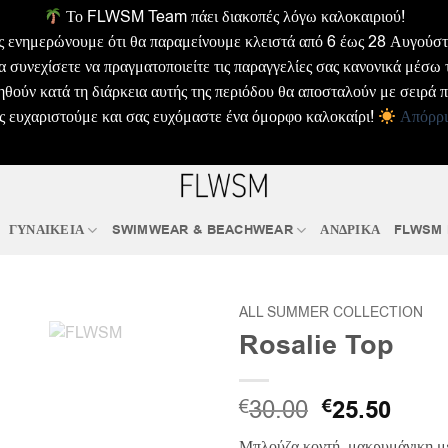
Το FLWSM Team πάει διακοπές λόγω καλοκαιριού!
ς ενημερώνουμε ότι θα παραμείνουμε κλειστά από 6 έως 28 Αυγούστ
α συνεχίσετε να πραγματοποιείτε τις παραγγελίες σας κανονικά μέσω 
θούν κατά τη διάρκεια αυτής της περιόδου θα αποσταλούν με σειρά 
ς ευχαριστούμε και σας ευχόμαστε ένα όμορφο καλοκαίρι!
Απόρρ
ΓΥΝΑΙΚΕΙΑ
SWIMWEAR & BEACHWEAR
ΑΝΔΡΙΚΑ
FLWSM
ALL SUMMER COLLECTION
Rosalie Top
Original
Η
30.00
€
25.50
€
price
τρέχ
Μπλούζα κοντή, μακρυμάνικη μ