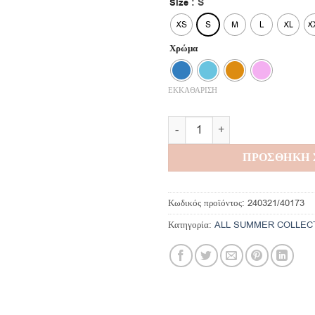
: S
Size
XS
S
M
L
XL
X
Χρώμα
ΕΚΚΑΘΑΡΙΣΗ
Rosalie Top ποσότητα
ΠΡΟΣΘΗΚΗ 
Κωδικός προϊόντος:
240321/40173
Κατηγορία:
ALL SUMMER COLLEC