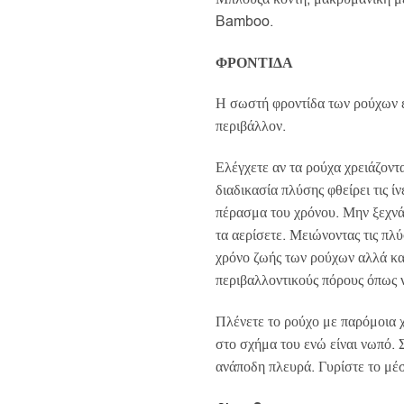
was:
τιμή
Bamboo.
€30.00.
είναι:
€25.5
ΦΡΟΝΤΙΔΑ
Η σωστή φροντίδα των ρούχων 
περιβάλλον.
Ελέγχετε αν τα ρούχα χρειάζοντ
διαδικασία πλύσης φθείρει τις ί
πέρασμα του χρόνου. Μην ξεχνά
τα αερίσετε. Μειώνοντας τις πλύ
χρόνο ζωής των ρούχων αλλά κα
περιβαλλοντικούς πόρους όπως ν
Πλένετε το ρούχο με παρόμοια 
στο σχήμα του ενώ είναι νωπό. 
ανάποδη πλευρά. Γυρίστε το μέσ