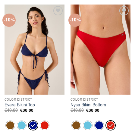
-10%
-10%
COLOR DISTRICT
COLOR DISTRICT
Evara Bikini Top
Nysa Bikini Bottom
Original
Η
Original
Η
€
40.00
€
36.00
€
40.00
€
36.00
price
τρέχουσα
price
τρέχουσα
was:
τιμή
was:
τιμή
€40.00.
είναι:
€40.00.
είναι:
€36.00.
€36.00.