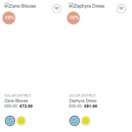
-10%
-10%
COLOR DISTRICT
COLOR DISTRICT
Zane Blouse
Zephyra Dress
Original
Η
Original
Η
€
80.00
€
72.00
€
90.00
€
81.00
price
τρέχουσα
price
τρέχουσα
was:
τιμή
was:
τιμή
€80.00.
είναι:
€90.00.
είναι:
€72.00.
€81.00.