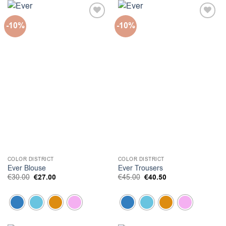
-10%
-10%
COLOR DISTRICT
COLOR DISTRICT
Ever Blouse
Ever Trousers
Original
Η
Original
Η
€
30.00
€
27.00
€
45.00
€
40.50
price
τρέχουσα
price
τρέχουσα
was:
τιμή
was:
τιμή
€30.00.
είναι:
€45.00.
είναι:
€27.00.
€40.50.