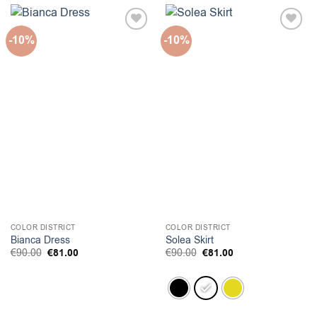
-10%
-10%
COLOR DISTRICT
COLOR DISTRICT
Bianca Dress
Solea Skirt
Original
Η
Original
Η
€
90.00
€
81.00
€
90.00
€
81.00
price
τρέχουσα
price
τρέχουσα
was:
τιμή
was:
τιμή
€90.00.
είναι:
€90.00.
είναι:
€81.00.
€81.00.