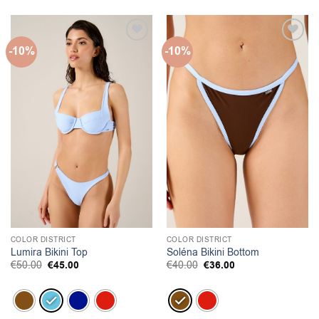
-10%
-10%
COLOR DISTRICT
COLOR DISTRICT
Lumira Bikini Top
Soléna Bikini Bottom
Original
Η
Original
Η
€
50.00
€
45.00
€
40.00
€
36.00
price
τρέχουσα
price
τρέχουσα
was:
τιμή
was:
τιμή
€50.00.
είναι:
€40.00.
είναι:
€45.00.
€36.00.