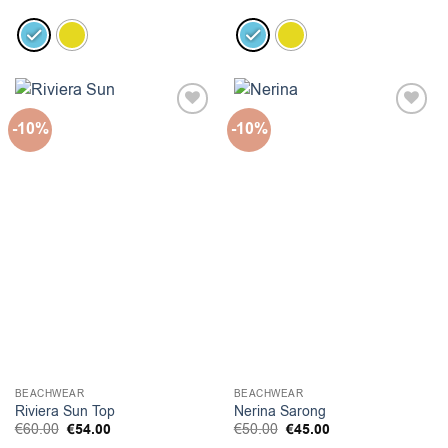
was:
τιμή
was:
τιμή
€70.00.
είναι:
€50.00.
είναι:
€63.00.
€45.00.
-10%
-10%
BEACHWEAR
BEACHWEAR
Riviera Sun Top
Nerina Sarong
Original
Η
Original
Η
€
60.00
€
54.00
€
50.00
€
45.00
price
τρέχουσα
price
τρέχουσα