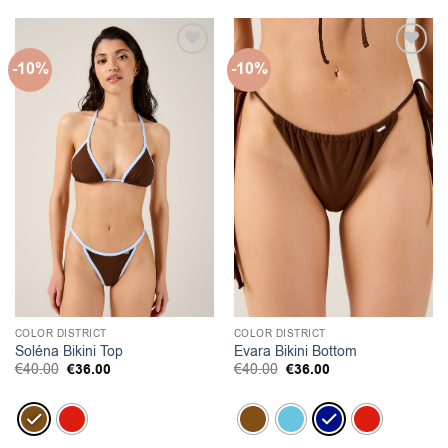
-10%
-10%
COLOR DISTRICT
COLOR DISTRICT
Soléna Bikini Top
Evara Bikini Bottom
Original
Η
Original
Η
€
40.00
€
36.00
€
40.00
€
36.00
price
τρέχουσα
price
τρέχουσα
was:
τιμή
was:
τιμή
€40.00.
είναι:
€40.00.
είναι:
€36.00.
€36.00.