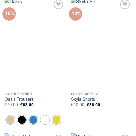
-10%
-10%
COLOR DISTRICT
COLOR DISTRICT
Oasis Trousers
Skyla Shorts
Original
Η
Original
Η
€
70.00
€
63.00
€
40.00
€
36.00
price
τρέχουσα
price
τρέχουσα
was:
τιμή
was:
τιμή
€70.00.
είναι:
€40.00.
είναι:
€63.00.
€36.00.