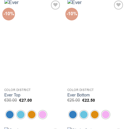
-10%
-10%
COLOR DISTRICT
COLOR DISTRICT
Ever Top
Ever Bottom
Original
Η
Original
Η
€
30.00
€
27.00
€
25.00
€
22.50
price
τρέχουσα
price
τρέχουσα
was:
τιμή
was:
τιμή
€30.00.
είναι:
€25.00.
είναι:
€27.00.
€22.50.