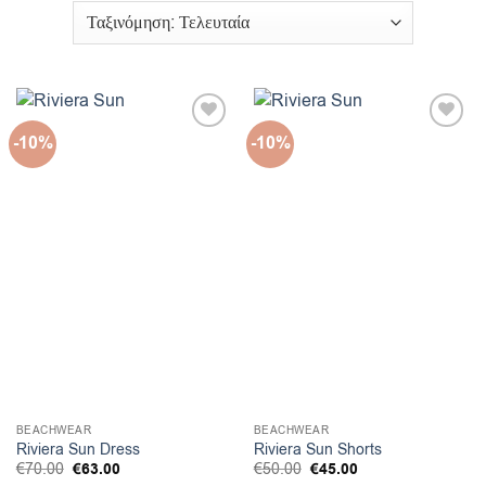
-10%
-10%
BEACHWEAR
BEACHWEAR
Riviera Sun Dress
Riviera Sun Shorts
Original
Η
Original
Η
€
70.00
€
63.00
€
50.00
€
45.00
price
τρέχουσα
price
τρέχουσα