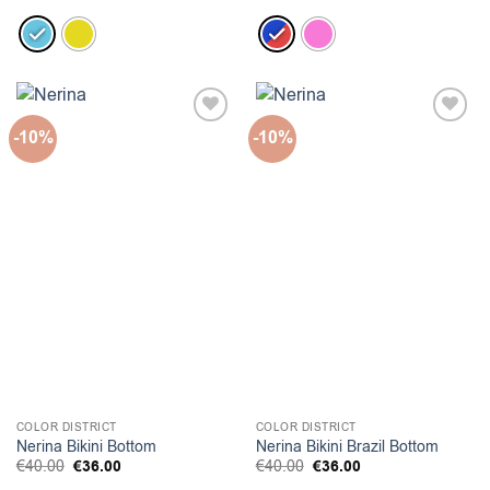
was:
τιμή
was:
τιμή
€60.00.
είναι:
€50.00.
είναι:
€54.00.
€45.00.
-10%
-10%
COLOR DISTRICT
COLOR DISTRICT
Nerina Bikini Bottom
Nerina Bikini Brazil Bottom
Original
Η
Original
Η
€
40.00
€
36.00
€
40.00
€
36.00
price
τρέχουσα
price
τρέχουσα