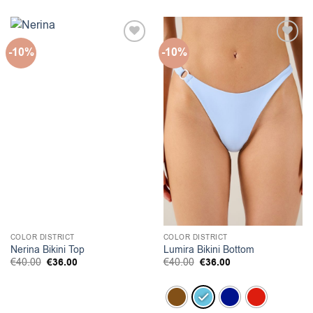
was:
τιμή
was:
τιμή
€40.00.
είναι:
€40.00.
είναι:
€36.00.
€36.00.
-10%
-10%
COLOR DISTRICT
COLOR DISTRICT
Nerina Bikini Top
Lumira Bikini Bottom
Original
Η
Original
Η
€
40.00
€
36.00
€
40.00
€
36.00
price
τρέχουσα
price
τρέχουσα
was:
τιμή
was:
τιμή
€40.00.
είναι:
€40.00.
είναι:
€36.00.
€36.00.