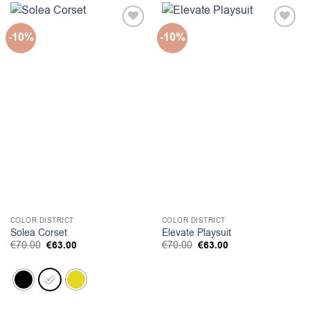
-10%
-10%
COLOR DISTRICT
COLOR DISTRICT
Solea Corset
Elevate Playsuit
Original
Η
Original
Η
€
70.00
€
63.00
€
70.00
€
63.00
price
τρέχουσα
price
τρέχουσα
was:
τιμή
was:
τιμή
€70.00.
είναι:
€70.00.
είναι:
€63.00.
€63.00.