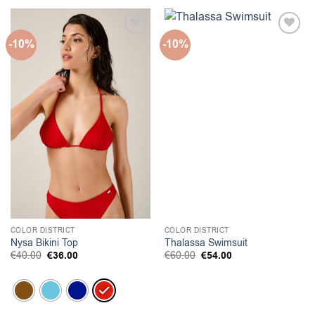
-10%
-10%
COLOR DISTRICT
COLOR DISTRICT
Nysa Bikini Top
Thalassa Swimsuit
Original
Η
Original
Η
€
40.00
€
36.00
€
60.00
€
54.00
price
τρέχουσα
price
τρέχουσα
was:
τιμή
was:
τιμή
€40.00.
είναι:
€60.00.
είναι:
€36.00.
€54.00.