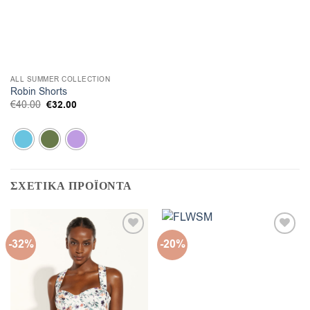
ALL SUMMER COLLECTION
Robin Shorts
Original
Η
€
40.00
€
32.00
price
τρέχουσα
was:
τιμή
€40.00.
είναι:
€32.00.
ΣΧΕΤΙΚΑ ΠΡΟΪΟΝΤΑ
-32%
-20%