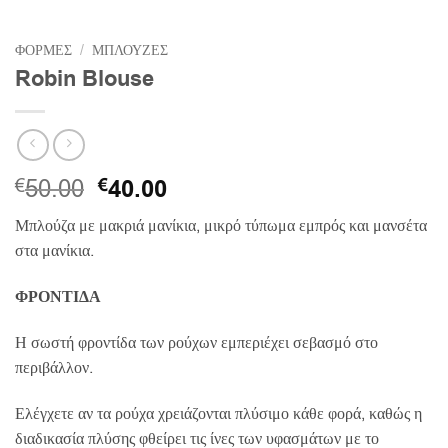
ΦΟΡΜΕΣ
/
ΜΠΛΟΥΖΕΣ
Robin Blouse
Original
Η
50.00
€
40.00
€
price
τρέχουσα
Μπλούζα με μακριά μανίκια, μικρό τύπωμα εμπρός και μανσέτα
was:
τιμή
στα μανίκια.
€50.00.
είναι:
€40.00.
ΦΡΟΝΤΙΔΑ
Η σωστή φροντίδα των ρούχων εμπεριέχει σεβασμό στο
περιβάλλον.
Ελέγχετε αν τα ρούχα χρειάζονται πλύσιμο κάθε φορά, καθώς η
διαδικασία πλύσης φθείρει τις ίνες των υφασμάτων με το