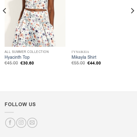
ALL SUMMER COLLECTION
ΓΥΝΑΙΚΕΙΑ
Hyacinth Top
Mikayla Shirt
Original
Η
Original
Η
€
45.00
€
30.60
€
55.00
€
44.00
price
τρέχουσα
price
τρέχουσα
was:
τιμή
was:
τιμή
€45.00.
είναι:
€55.00.
είναι:
€30.60.
€44.00.
FOLLOW US