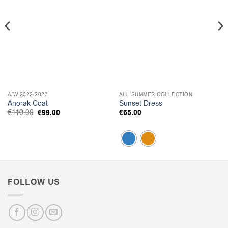
A/W 2022-2023
ALL SUMMER COLLECTION
Anorak Coat
Sunset Dress
Original
Η
€
110.00
€
99.00
€
65.00
price
τρέχουσα
was:
τιμή
€110.00.
είναι:
€99.00.
FOLLOW US