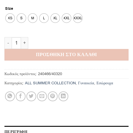
Size
XS
S
M
L
XL
XXL
XXXL
Isla Bottom ποσότητα
ΠΡΟΣΘΗΚΗ ΣΤΟ ΚΑΛΑΘΙ
Κωδικός προϊόντος:
240466/40320
Κατηγορίες:
ALL SUMMER COLLECTION
,
Γυναικεία
,
Εσώρουχα
ΠΕΡΙΓΡΑΦΗ