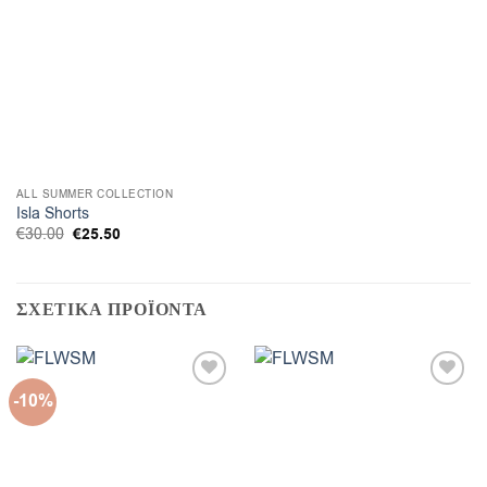
ALL SUMMER COLLECTION
Isla Shorts
Original
Η
€
30.00
€
25.50
price
τρέχουσα
was:
τιμή
€30.00.
είναι:
€25.50.
ΣΧΕΤΙΚΑ ΠΡΟΪΟΝΤΑ
-10%