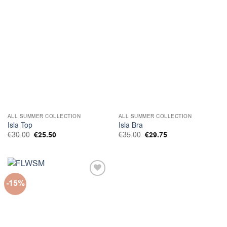
ALL SUMMER COLLECTION
ALL SUMMER COLLECTION
Isla Top
Isla Bra
Original
Η
Original
Η
€
30.00
€
25.50
€
35.00
€
29.75
price
τρέχουσα
price
τρέχουσα
was:
τιμή
was:
τιμή
€30.00.
είναι:
€35.00.
είναι:
€25.50.
€29.75.
-15%