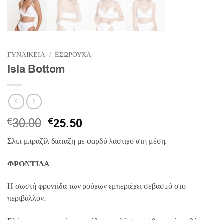
ΓΥΝΑΙΚΕΙΑ
/
ΕΣΩΡΟΥΧΑ
Isla Bottom
Original
Η
30.00
€
25.50
€
price
τρέχουσα
Σλιπ μπραζίλ διάταξη με φαρδύ λάστιχο στη μέση.
was:
τιμή
€30.00.
είναι:
ΦΡΟΝΤΙΔΑ
€25.50.
Η σωστή φροντίδα των ρούχων εμπεριέχει σεβασμό στο
περιβάλλον.