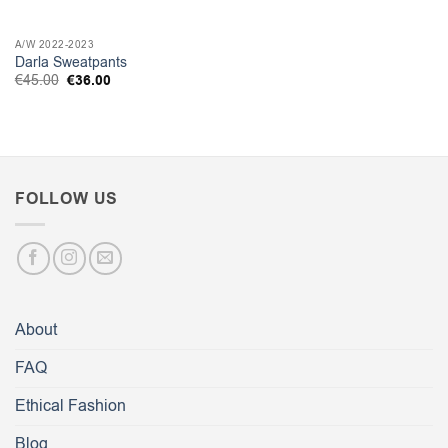
A/W 2022-2023
Darla Sweatpants
Original
Η
€
45.00
€
36.00
price
τρέχουσα
was:
τιμή
€45.00.
είναι:
€36.00.
FOLLOW US
About
FAQ
Ethical Fashion
Blog