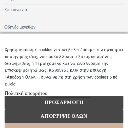
Επικοινωνία
Οδηγός μεγεθών
Αποστολή Προϊόντων
Παράδοση – Αλλαγή – Επιστροφή Προϊόντων
Χρησιμοποιούμε cookies για να βελτιώσουμε την εμπειρία
περιήγησής σας, να προβάλλουμε εξατομικευμένες
Τρόποι Πληρωμής
διαφημίσεις ή περιεχόμενο και να αναλύουμε την
επισκεψιμότητά μας. Κάνοντας κλικ στην επιλογή
Πολιτική απορρήτου
«Αποδοχή Όλων», συναινείτε στη χρήση των cookies από
εμάς.
Ο λογαριασμός μου
Πολιτική απορρήτου
Λίστα επιθυμιών
ΠΡΟΣΑΡΜΟΓΗ
Καλάθι
ΑΠΟΡΡΙΨΗ ΟΛΩΝ