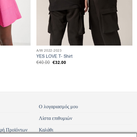
A/W 2022-2023
YES LOVE T- Shirt
Original
€
32.00
Η
€
40.00
price
τρέχουσα
was:
τιμή
€40.00.
είναι:
€32.00.
Ο λογαριασμός μου
Λίστα επιθυμιών
φή Προϊόντων
Καλάθι