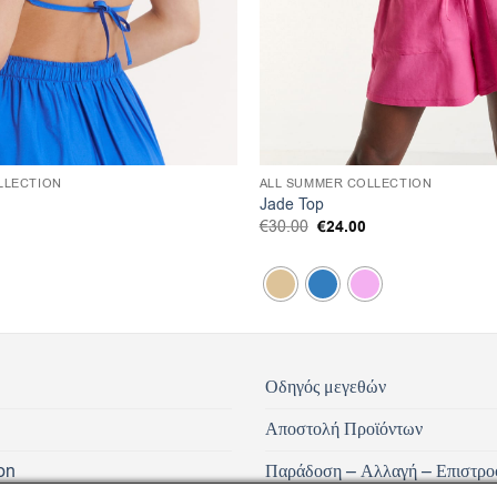
LLECTION
ALL SUMMER COLLECTION
Jade Top
l
Η
Original
€
24.00
Η
€
30.00
τρέχουσα
price
τρέχουσα
τιμή
was:
τιμή
είναι:
€30.00.
είναι:
€21.25.
€24.00.
Οδηγός μεγεθών
Αποστολή Προϊόντων
on
Παράδοση – Αλλαγή – Επιστρο