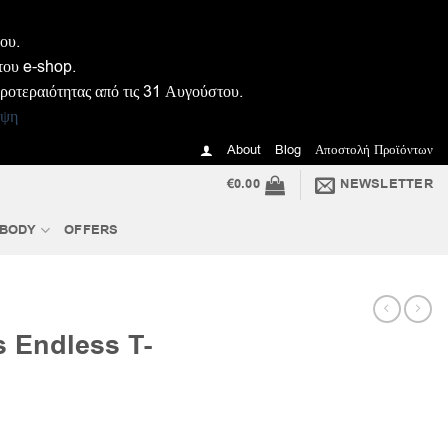
ου.
του e-shop.
προτεραιότητας από τις 31 Αυγούστου.
ιψη
About
Blog
Αποστολή Προϊόντων
€
0.00
NEWSLETTER
 BODY
OFFERS
s Endless T-