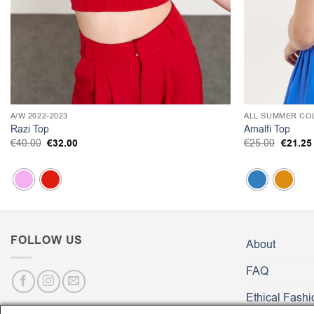
A/W 2022-2023
ALL SUMMER CO
Razi Top
Amalfi Top
Original
€
32.00
Η
Origina
€
21.25
€
40.00
€
25.00
price
τρέχουσα
price
was:
τιμή
was:
€40.00.
είναι:
€25.00.
€32.00.
FOLLOW US
About
FAQ
Ethical Fashi