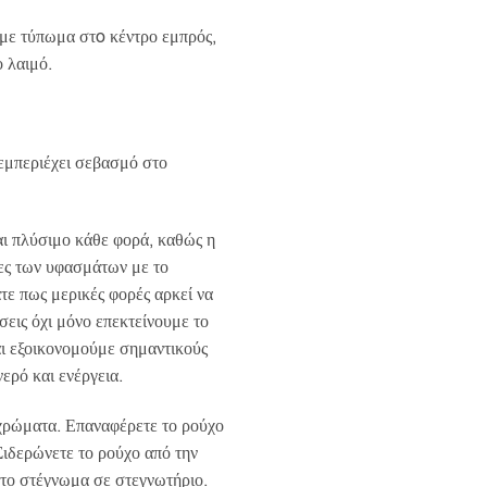
ουσα
με τύπωμα στo κέντρο εμπρός,
ο λαιμό.
0.
εμπεριέχει σεβασμό στο
αι πλύσιμο κάθε φορά, καθώς η
νες των υφασμάτων με το
τε πως μερικές φορές αρκεί να
σεις όχι μόνο επεκτείνουμε το
ι εξοικονομούμε σημαντικούς
ερό και ενέργεια.
χρώματα. Επαναφέρετε το ρούχο
Σιδερώνετε το ρούχο από την
το στέγνωμα σε στεγνωτήριο.