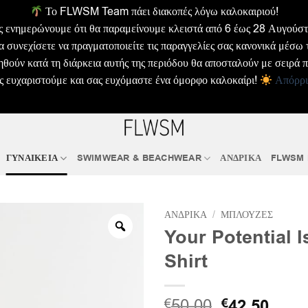
Το FLWSM Team πάει διακοπές λόγω καλοκαιριού!
ς ενημερώνουμε ότι θα παραμείνουμε κλειστά από 6 έως 28 Αυγούστ
α συνεχίσετε να πραγματοποιείτε τις παραγγελίες σας κανονικά μέσω 
θούν κατά τη διάρκεια αυτής της περιόδου θα αποσταλούν με σειρά 
ς ευχαριστούμε και σας ευχόμαστε ένα όμορφο καλοκαίρι!
Απόρρ
ΓΥΝΑΙΚΕΙΑ
SWIMWEAR & BEACHWEAR
ΑΝΔΡΙΚΑ
FLWSM
ΑΝΔΡΙΚΑ
/
ΜΠΛΟΥΖΕΣ
Your Potential I
Shirt
Original
Η
50.00
€
42.50
€