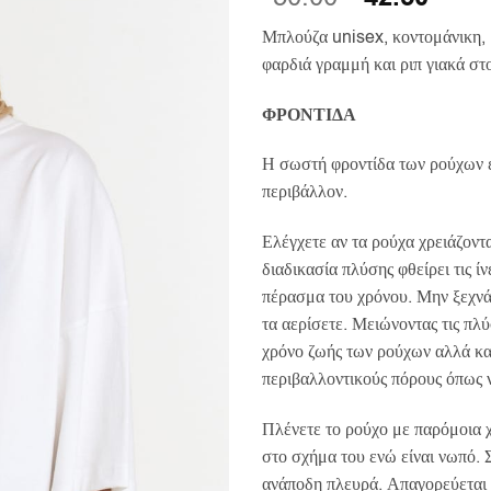
price
τρέχ
Μπλούζα unisex, κοντομάνικη, 
was:
τιμή
φαρδιά γραμμή και ριπ γιακά στ
€50.00.
είναι:
€42.5
ΦΡΟΝΤΙΔΑ
Η σωστή φροντίδα των ρούχων 
περιβάλλον.
Ελέγχετε αν τα ρούχα χρειάζοντ
διαδικασία πλύσης φθείρει τις ί
πέρασμα του χρόνου. Μην ξεχνά
τα αερίσετε. Μειώνοντας τις πλύ
χρόνο ζωής των ρούχων αλλά κα
περιβαλλοντικούς πόρους όπως ν
Πλένετε το ρούχο με παρόμοια 
στο σχήμα του ενώ είναι νωπό. 
ανάποδη πλευρά. Απαγορεύεται 