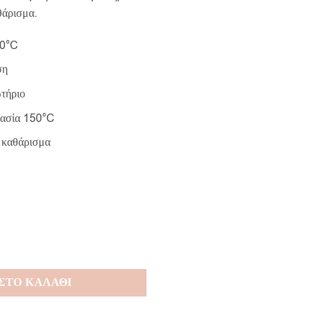
θάρισμα.
40°C
ση
τήριο
ρασία 150°C
 καθάρισμα
rt ποσότητα
ΣΤΟ ΚΑΛΑΘΙ